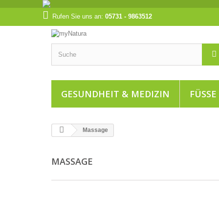
Rufen Sie uns an:
05731 - 9863512
GESUNDHEIT & MEDIZIN
FÜSSE
Massage
MASSAGE